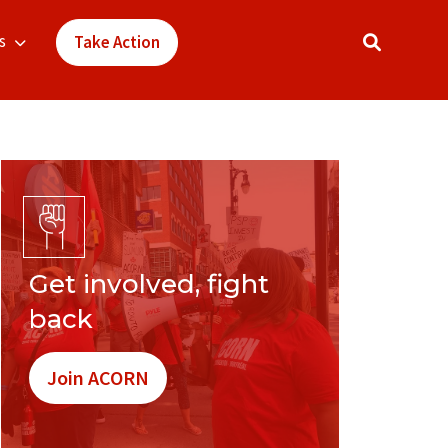
s
Take Action
Get involved, fight
back
Join ACORN