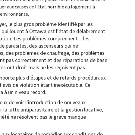
uer aux causes de l’état horrible du logement à
 environnante.
yer, le plus gros problème identifié par les
u qui louent à Ottawa est l’état de délabrement
ation. Les problèmes comprennent : des
de parasites, des ascenseurs qui ne
es, des problèmes de chauffage, des problèmes
llent pas correctement et des réparations de base
es ont droit mais ne les reçoivent pas.
mporte plus d’étapes et de retards procéduraux
 avis de violation étant inexécutable. Ce
a à un niveau record.
ux de voir l’introduction de nouveaux
la lutte antiparasitaire et la gestion locative,
riété ne résolvent pas le grave manque
s aux locataires de remédier aux conditions de