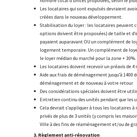
nombre total d’unités proposées, selon le plus
Les locataires qui sont expulsés devraient avoir
créées dans le nouveau développement.
Stabilisation du loyer : les locataires peuvent
options doivent être proposées) de taille et
payaient auparavant OU un complément de loyer
logement temporaire. Un complément de loyer do
le loyer médian du marché pour la zone + 30%.
Les locataires doivent recevoir un préavis de 4
Aide aux frais de déménagement jusqu’à 1400 dol
déménagement et de nouveau à votre retour
Des considérations spéciales doivent être utili
Entretien continu des unités pendant que les 
Cela devrait s’appliquer à tous les locataires
privés de plus de 3 unités (y compris les maiso
Ville à des fins de réaménagement et/ou de gra
3. Règlement anti-rénovation