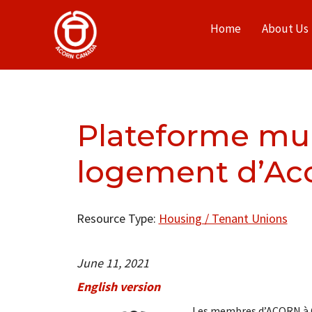
Home
About Us
Plateforme mun
logement d’Ac
Resource Type:
Housing / Tenant Unions
June 11, 2021
English version
Les membres d’ACORN à O