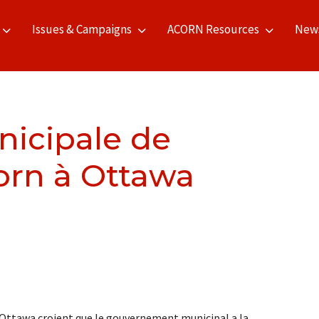
Issues & Campaigns
ACORN Resources
New
icipale de
orn à Ottawa
ttawa croient que le gouvernement municipal a la