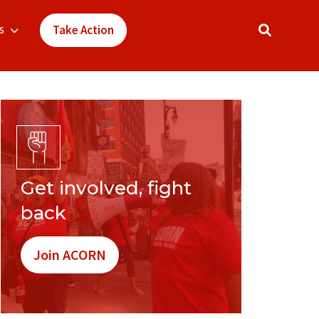
s
Take Action
Get involved, fight
back
Join ACORN